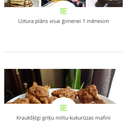
Uztura plāns visai ģimenei 1 mēnesim
Kraukšķīgi griķu miltu-kukurūzas mafini