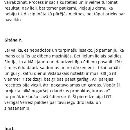
vairāk zināt. Process ir sācis kustēties un ir vēlme turpināt,
rezultāti nav lieli, bet tomēr patīkami. Pieļauju domu, ka
nebiju tik disciplinēta kā pārējās meitnes, bet tāpat prieks par
paveikto.
Gitāna P.
Lai vai kā, es nepadošos un turpināšu iesākto, jo pamanīju, ka
mans celulīts uz dibena mazinājās. Bet lielum lielais paldies,
Sintija, ka atklāji jaunu un daudzveidīgu ēdienu pasauli. Līdz
šim es ēdu daudz saldumus un no dārzeņiem – tikai tomāti
un gurķi, katru dienu! Vislabākais noteikti ir muslis!!! Jo rīti
vienmēr ir steidzīgi, bet gribas paēst garšīgi. Arī pārējās
receptes bija viegli, ātri pagatavojamas un gardas. Vispār šī
projekta laikā nogaršoju daudzus produktus, kurus arī
turpmāk iekļaušu savā ēdienkartē. Šī pieredze bija ĻOTI
vērtīga! Vēlreiz paldies par tavu ieguldīto laiku un
zināšanām!!!
Ina I.