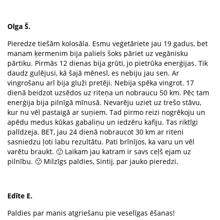
Olga Š.
Pieredze tiešām kolosāla. Esmu veģetāriete jau 19 gadus, bet
manam ķermenim bija paliels šoks pāriet uz vegānisku
pārtiku. Pirmās 12 dienas bija grūti, jo pietrūka enerģijas. Tik
daudz gulējusi, kā šajā mēnesī, es nebiju jau sen. Ar
vingrošanu arī bija gluži pretēji. Nebija spēka vingrot. 17
dienā beidzot uzsēdos uz riteņa un nobraucu 50 km. Pēc tam
enerģija bija pilnīgā mīnusā. Nevarēju uziet uz trešo stāvu,
kur nu vēl pastaigā ar suņiem. Tad pirmo reizi nogrēkoju un
apēdu medus kūkas gabaliņu un iedzēru kafiju. Tas riktīgi
palīdzeja. BET, jau 24 dienā nobraucot 30 km ar riteni
sasniedzu ļoti labu rezultātu. Pati brīnījos, ka varu un vēl
varētu braukt. 🙂 Laikam jau katram ir savs ceļš ejam uz
pilnību. 🙂 Milzīgs paldies, Sintij, par jauko pieredzi.
Edīte E.
Paldies par manis atgriešanu pie veselīgas ēšanas!