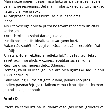
Man mazie paņem tiešām visu laiku un pārcensties nav ne
vēlams, ne iespējams. Bet man ir plāns, kā ēdīšu turpmāk , jo
gatavoju ar vienu roku
Arī vingrošanu sākšu tiklīdz Tas būs iespējams
Plāns:
‘No rīta veselīga aplietā putra no tavām receptēm un citās
variācijās.
‘Otrās brokastīs salāti dārzeņu vai augļu.
Pusdienās smūtijs-ideāli, ka to var ņemt līdzi.
‘Vakariņās sautēti dārzeņi vai kāda no tavām receptēm. Vai
smūtijs
‘Un starp ēdienreizēm, ja netieku laicīgi paēst, tad rieksti,
žāvēti augļi vai ābols +rozīnes. Iepatikās šis salikums!
Reizi vai divas mēnesī detox 3dienas.
Domāju, ka būšu veselīga un svara pieaugums ar šādu plānu
100% nedraud.
Galvenais ieguvums ēst gatavošana, jaunas receptes
Šodien pasmaržoju gaļu, laikam esmu tik attīrijusies, ka man
jau atkal vinja nepatīk.
Arnita D.
Prieks, ka esmu uzzinājusi daudz veselīgas lietas, gribētos vēl