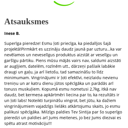
Atsauksmes
Inese B.
Superīga pieredze! Esmu ļoti priecīga, ka piedalījos šajā
projektā!Pirmkārt es uzzināju daudz jaunā par uzturu…ka var
nevēlamos un neveselīgus produktus aizstāt ar veselīgu un
garšīgu pārtiku. Piens mūsu mājās vairs nav, saldumi aizstāti
ar augljiem, datelēm, rozīnēm utt., dārzeņi pašlaik labākie
draugi un gaļu, ja arī lietošu, tad samazināšu to līdz
minimumam. Vingrinājumi ir ļoti efektīvi, neizlaidu nevienu
treniņu un ar katru dienu jūtos spēcīgāka un parādās arī
tonuss muskuļiem. Kopumā esmu nometusi 2,7kg, itkā nav
daudz, bet ķermeņa apkārtmēri liecina par to, ka rezultāts ir
un ļoti labs! Noteikti turpināšu vingrot, bet jūtu, ka dažiem
vingrinājumiem vajadzīgs lielāks atkārtojumu skaits, jo esmu
palikusi spēcīgāka. Milzīgs paldies Tev Sintija par šo superīgo
pieredzi un paldies arī Jums meitenes, jo bez Jums diezvai es
spētu atrast motivāciju!!!