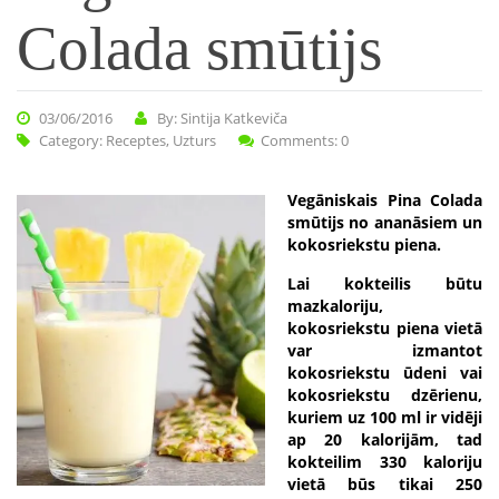
Colada smūtijs
03/06/2016
By: Sintija Katkeviča
Category:
Receptes
,
Uzturs
Comments: 0
Vegāniskais Pina Colada
smūtijs no ananāsiem un
kokosriekstu piena.
Lai kokteilis būtu
mazkaloriju,
kokosriekstu piena vietā
var izmantot
kokosriekstu ūdeni vai
kokosriekstu dzērienu,
kuriem uz 100 ml ir vidēji
ap 20 kalorijām, tad
kokteilim 330 kaloriju
vietā būs tikai 250