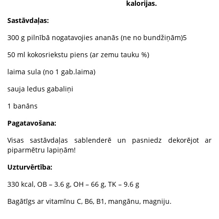
kalorijas.
Sastāvdaļas:
300 g pilnībā nogatavojies ananās (ne no bundžiņām)5
50 ml kokosriekstu piens (ar zemu tauku %)
laima sula (no 1 gab.laima)
sauja ledus gabaliņi
1 banāns
Pagatavošana:
Visas sastāvdaļas sablenderē un pasniedz dekorējot ar
piparmētru lapiņām!
Uzturvērtība:
330 kcal, OB – 3.6 g, OH – 66 g, TK – 9.6 g
Bagātīgs ar vitamīnu C, B6, B1, mangānu, magniju.