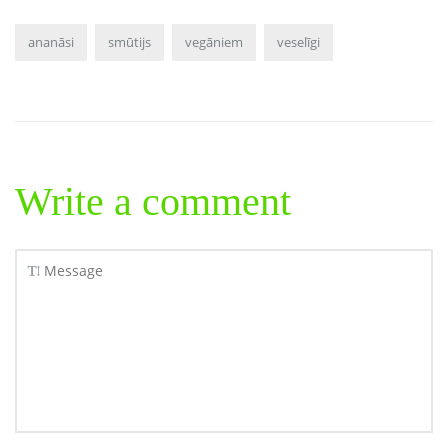
ananāsi
smūtijs
vegāniem
veselīgi
Write a comment