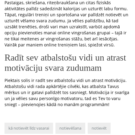
Pastaigas, skriešana, riteņbraukšana un citas fiziskās
aktivitātes palīdz sadedzināt kalorijas un uzturēt labu formu.
Tāpat, regulāri treniņi un sportošana var palīdzēt notievēt un
uzturēt vēlamo svara zudumu. Ja vēlies palīdzību, kā tad
uzsākt trenēties, droši vari man uzrakstīt, varbūt apdomā
opciju pievienoties manai online vingrošanas grupai – tajā ir
ne tikai meitenes ar vingrošanas stāžu, bet arī iesācējas.
Vairāk par maniem online treniņiem lasi, spiežot virsū.
Radīt sev atbalstošu vidi un atrast
motivāciju svara zudumam
Piektais solis ir radīt sev atbalstošu vidi un atrast motivāciju.
Atbalstošu vidi rada apkārtējie cilvēki, kas atbalsta Tavus
mērķus un ir gatavi palīdzēt tos sasniegt. Motivācija ir svarīga
un ja vēlies savu personīgo motivatoru, tad es Tev to varu
sniegt – pievienojies kādā no manām programmām!
kā notievēt līdz vasarai
notievēšana
notievēt