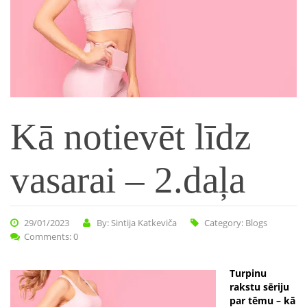
Kā notievēt līdz
vasarai – 2.daļa
29/01/2023
By: Sintija Katkeviča
Category:
Blogs
Comments: 0
Turpinu
rakstu sēriju
par tēmu – kā