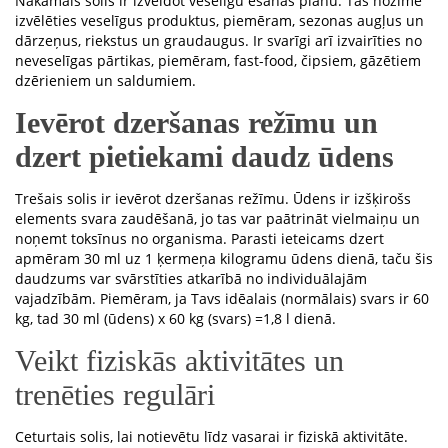
Nākamais solis ir izveidot veselīgu ēšanas plānu. Tas nozīmē
izvēlēties veselīgus produktus, piemēram, sezonas augļus un
dārzeņus, riekstus un graudaugus. Ir svarīgi arī izvairīties no
neveselīgas pārtikas, piemēram, fast-food, čipsiem, gāzētiem
dzērieniem un saldumiem.
Ievērot dzeršanas režīmu un
dzert pietiekami daudz ūdens
Trešais solis ir ievērot dzeršanas režīmu. Ūdens ir izšķirošs
elements svara zaudēšanā, jo tas var paātrināt vielmaiņu un
noņemt toksīnus no organisma. Parasti ieteicams dzert
apmēram 30 ml uz 1 ķermeņa kilogramu ūdens dienā, taču šis
daudzums var svārstīties atkarībā no individuālajām
vajadzībām. Piemēram, ja Tavs idēalais (normālais) svars ir 60
kg, tad 30 ml (ūdens) x 60 kg (svars) =1,8 l dienā.
Veikt fiziskās aktivitātes un
trenēties regulāri
Ceturtais solis, lai notievētu līdz vasarai ir fiziskā aktivitāte.