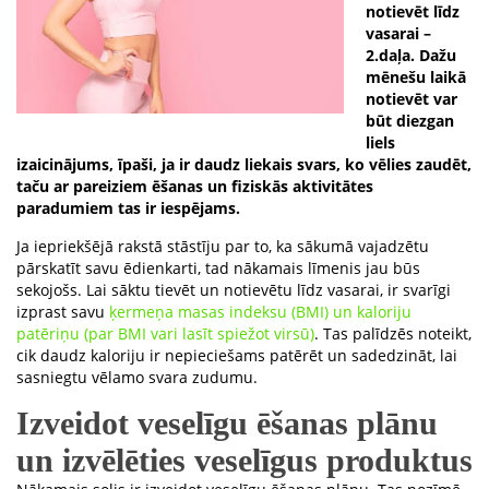
notievēt līdz
vasarai –
2.daļa. Dažu
mēnešu laikā
notievēt var
būt diezgan
liels
izaicinājums, īpaši, ja ir daudz liekais svars, ko vēlies zaudēt,
taču ar pareiziem ēšanas un fiziskās aktivitātes
paradumiem tas ir iespējams.
Ja iepriekšējā rakstā stāstīju par to, ka sākumā vajadzētu
pārskatīt savu ēdienkarti, tad nākamais līmenis jau būs
sekojošs. Lai sāktu tievēt un notievētu līdz vasarai, ir svarīgi
izprast savu
ķermeņa masas indeksu (BMI) un kaloriju
patēriņu (par BMI vari lasīt spiežot virsū)
. Tas palīdzēs noteikt,
cik daudz kaloriju ir nepieciešams patērēt un sadedzināt, lai
sasniegtu vēlamo svara zudumu.
Izveidot veselīgu ēšanas plānu
un izvēlēties veselīgus produktus