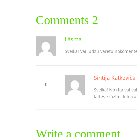
Comments 2
Lāsma
Sveika! Vai lūdzu varētu nokomentēt,
Sintija Katkeviča
Sveika! No rīta vai 
lattes krūzīte. Ietei
Write a comment