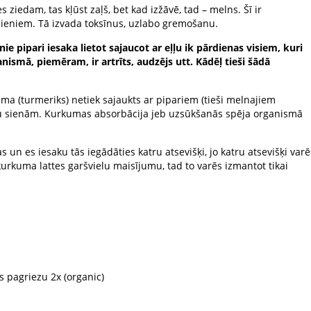
s ziedam, tas kļūst zaļš, bet kad izžāvē, tad – melns. Šī ir
ēdieniem. Tā izvada toksīnus, uzlabo gremošanu.
e pipari iesaka lietot sajaucot ar eļļu ik pārdienas visiem, kuri
ismā, piemēram, ir artrīts, audzējs utt. Kādēļ tieši šādā
kuma (turmeriks) netiek sajaukts ar pipariem (tieši melnajiem
nu sienām. Kurkumas absorbācija jeb uzsūkšanās spēja organismā
un es iesaku tās iegādāties katru atsevišķi, jo katru atsevišķi varē
urkuma lattes garšvielu maisījumu, tad to varēs izmantot tikai
s pagriezu 2x (organic)