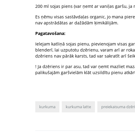
200 ml sojas piens (var ņemt ar vaniļas garšu, ja 
Es ņēmu visas sastāvdaļas organic, jo mana piered
nav apstrādātas ar dažādām ķimikālijām.
Pagatavošana:
Ielejam katliņā sojas pienu, pievienojam visas ga
blenderī, lai uzputotu dzērienu, varam arī ar roka
dzēriens nav pārāk karsts, tad var sakratīt arī šei
! Ja dzēriens ir par asu, tad var ņemt mazliet maz
palikušajām garšvielām klāt uzsildītu pienu atkārt
kurkuma
kurkuma latte
preiekaisuma dzēr