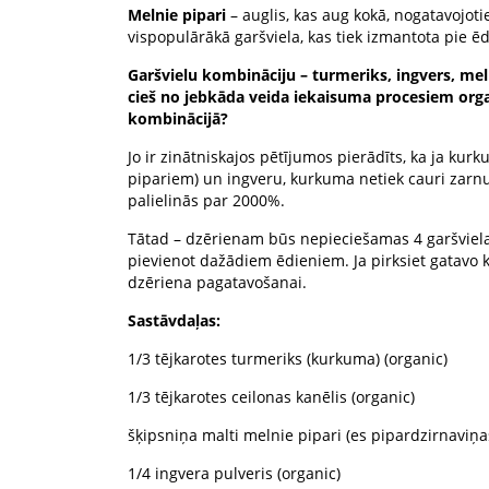
Melnie pipari
– auglis, kas aug kokā, nogatavojotie
vispopulārākā garšviela, kas tiek izmantota pie 
Garšvielu kombināciju – turmeriks, ingvers, melni
cieš no jebkāda veida iekaisuma procesiem organ
kombinācijā?
Jo ir zinātniskajos pētījumos pierādīts, ka ja kur
pipariem) un ingveru, kurkuma netiek cauri zar
palielinās par 2000%.
Tātad – dzērienam būs nepieciešamas 4 garšvielas 
pievienot dažādiem ēdieniem. Ja pirksiet gatavo k
dzēriena pagatavošanai.
Sastāvdaļas:
1/3 tējkarotes turmeriks (kurkuma) (organic)
1/3 tējkarotes ceilonas kanēlis (organic)
šķipsniņa malti melnie pipari (es pipardzirnaviņa
1/4 ingvera pulveris (organic)