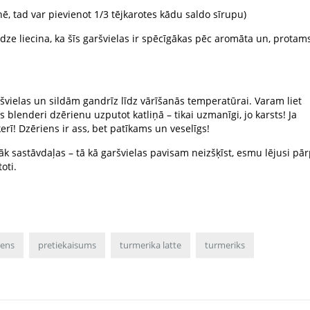
nē, tad var pievienot 1/3 tējkarotes kādu saldo sīrupu)
ze liecina, ka šīs garšvielas ir spēcīgākas pēc aromāta un, protams
ršvielas un sildām gandrīz līdz vārīšanās temperatūrai. Varam liet
s blenderi dzērienu uzputot katliņā – tikai uzmanīgi, jo karsts! Ja
kerī! Dzēriens ir ass, bet patīkams un veselīgs!
āk sastāvdaļas – tā kā garšvielas pavisam neizšķīst, esmu lējusi pār
oti.
iens
pretiekaisums
turmerika latte
turmeriks