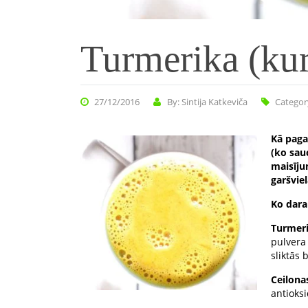
Turmerika (kur
27/12/2016
By: Sintija Katkeviča
Categor
Kā paga
(ko sau
maisīju
garšviel
Ko dara
Turmer
pulvera 
sliktās 
Ceilona
antioksi