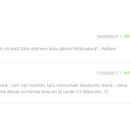
10/03/2017
RE
 cik bieži šāds dzēriens būtu jālieto? Rītā/vakarā?.. Paldies!
11/03/2017
RE
vakarā – tam nav nozīmēs, taču ieteicamais daudzums dienā – viena
camā dienas turmerika deva arī tā sanāk 1/3 tējkarotes. 🙂