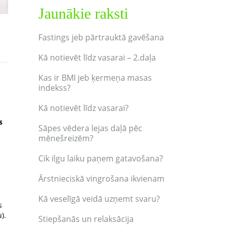
Jaunākie raksti
Fastings jeb pārtrauktā gavēšana
Kā notievēt līdz vasarai – 2.daļa
Kas ir BMI jeb ķermeņa masas
indekss?
Kā notievēt līdz vasarai?
s
Sāpes vēdera lejas daļā pēc
mēnešreizēm?
Cik ilgu laiku paņem gatavošana?
Ārstnieciskā vingrošana ikvienam
Kā veselīgā veidā uzņemt svaru?
s
).
Stiepšanās un relaksācija