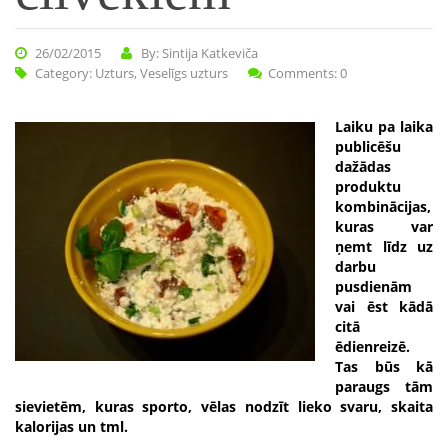
26/02/2015
By: Sintija Katkeviča
Category:
Uzturs
,
Veselīgs uzturs
Comments: 0
Laiku pa laika
publicēšu
dažādas
produktu
kombinācijas,
kuras var
ņemt līdz uz
darbu
pusdienām
vai ēst kādā
citā
ēdienreizē.
Tas būs kā
paraugs tām
sievietēm, kuras sporto, vēlas nodzīt lieko svaru, skaita
kalorijas un tml.