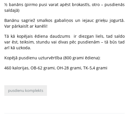
½ banāns (pirmo pusi varat apēst brokastīs, otro – pusdienās
saldajā)
Banānu sagriež smalkos gabaliņos un iejauc grieķu jogurtā.
Var pārkaisīt ar kanēli!
Tā kā kopējais ēdiena daudzums ir diezgan liels, tad saldo
var ēst, teiksim, stundu vai divas pēc pusdienām – tā būs tad
arī kā uzkoda.
Kopējā pusdienu uzturvērtība (800 grami ēdiena):
460 kalorijas, OB-62 grami, OH-28 grami, TK-5,4 grami
pusdienu komplekts