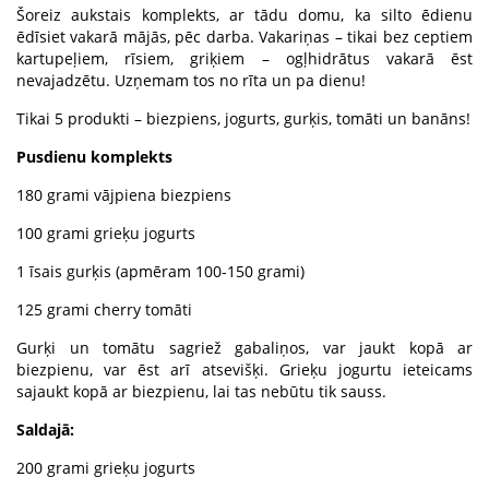
Šoreiz aukstais komplekts, ar tādu domu, ka silto ēdienu
ēdīsiet vakarā mājās, pēc darba. Vakariņas – tikai bez ceptiem
kartupeļiem, rīsiem, griķiem – ogļhidrātus vakarā ēst
nevajadzētu. Uzņemam tos no rīta un pa dienu!
Tikai 5 produkti – biezpiens, jogurts, gurķis, tomāti un banāns!
Pusdienu komplekts
180 grami vājpiena biezpiens
100 grami grieķu jogurts
1 īsais gurķis (apmēram 100-150 grami)
125 grami cherry tomāti
Gurķi un tomātu sagriež gabaliņos, var jaukt kopā ar
biezpienu, var ēst arī atsevišķi. Grieķu jogurtu ieteicams
sajaukt kopā ar biezpienu, lai tas nebūtu tik sauss.
Saldajā:
200 grami grieķu jogurts