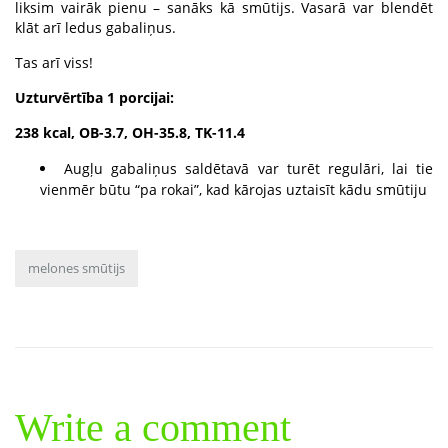
liksim vairāk pienu – sanāks kā smūtijs. Vasarā var blendēt
klāt arī ledus gabaliņus.
Tas arī viss!
Uzturvērtība 1 porcijai:
238 kcal, OB-3.7, OH-35.8, TK-11.4
Augļu gabaliņus saldētavā var turēt regulāri, lai tie
vienmēr būtu “pa rokai”, kad kārojas uztaisīt kādu smūtiju
melones smūtijs
Write a comment