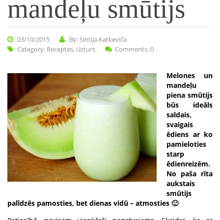
mandeļu smūtijs
03/10/2015
By: Sintija Katkeviča
Category:
Receptes
,
Uzturs
Comments: 0
Melones un
mandeļu
piena smūtijs
būs ideāls
saldais,
svaigais
ēdiens ar ko
pamieloties
starp
ēdienreizēm.
No paša rīta
aukstais
smūtijs
palīdzēs pamosties, bet dienas vidū – atmosties 🙂