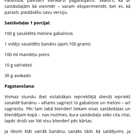
Patiesībā, pavisam vienkārši pagatvojams. Skaidrs, ka ar
sastāvdaļām kā vienmēr – varam eksperimentēt, bet es, kā
parasti, piedāvāšu savu versiju.
Sastāvdaļas 1 porcijai:
100 g sasaldēta melone gabaliņos
1 vidējs sasaldēts banāns (apm.100 grami)
100 ml mandeļu piens
10 g valrieksti
30 g avokado
Pagatavošana:
Vismaz stundu (bet vislabākais iepriekšējā dienā) iepriekš
sasaldē banānu – vēlams sagriezt to gabaliņos un meloni – arī
sagrieztu. Pēc tam labā blenderī liekam visas sastāvdaļas un
blendējam kopā – nav nozīmes, kura sastāvdaļa seko cita citai,
tapēc droši var likt visu blenderī pēc kārtas.
Ja liksim klāt vairāk banānu, sanāks tāds kā saldējums, ja