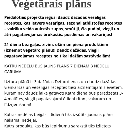
Veģetārais plāns
Piedaloties projektā iegūsi daudz dažādas veselīgas
receptes, kas ietvers vasarīgas, sezonai atbilstošas receptes
– vairāka veida aukstās zupas, smūtiji, čia pudiņi, viegli un
ātri pagatavojamas brokastis, pusdienas un vakariņas!
21 diena bez gaļas, zivīm, olām un piena produktiem
(izņemot veģetāro plānu)! Daudz dažādas, viegli
pagatavojamas receptes no tikai dažām sastāvdaļām!
KATRU NEDĒĻU BŪS JAUNS PLĀNS 7 DIENĀM 3 NEDĒĻU
GARUMĀ!
Uztura plānā ir 3 dažādas Detox dienas un daudz dažādas
vienkāršas un veselīgas receptes tieši aizņemtajām sievietēm,
kuram nav daudz laika gatavot! Katrā dienā būs paredzētas 3-
4 maltītes, viegli pagatavojami ēdieni rītam, vakaram un
līdzņemšanai!
Katras nedēļas beigās – 6dienā tiks izsūtīts jaunais plāns
nākamai nedēļai.
Katrs produkts, kas būs iepirkumu sarakstā tiks izlietots