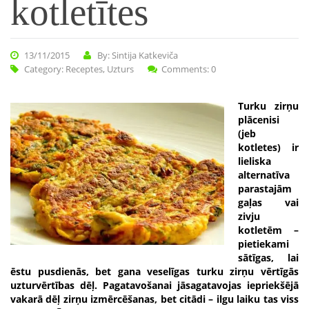
kotletītes
13/11/2015
By: Sintija Katkeviča
Category:
Receptes
,
Uzturs
Comments: 0
Turku zirņu
plācenisi
(jeb
kotletes) ir
lieliska
alternatīva
parastajām
gaļas vai
zivju
kotletēm –
pietiekami
sātīgas, lai
ēstu pusdienās, bet gana veselīgas turku zirņu vērtīgās
uzturvērtības dēļ. Pagatavošanai jāsagatavojas iepriekšējā
vakarā dēļ zirņu izmērcēšanas, bet citādi – ilgu laiku tas viss