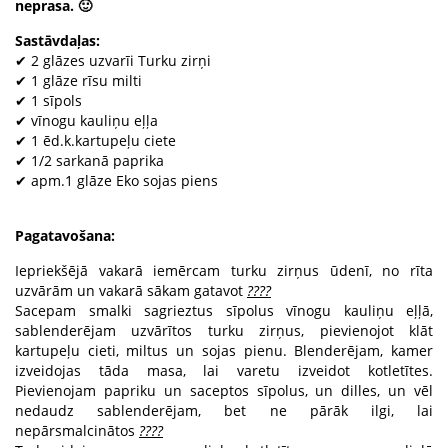
neprasa. 🙂
Sastāvdaļas:
✔ 2 glāzes uzvarīi Turku zirņi
✔ 1 glāze rīsu milti
✔ 1 sīpols
✔ vīnogu kauliņu eļļa
✔ 1 ēd.k.kartupeļu ciete
✔ 1/2 sarkanā paprika
✔ apm.1 glāze Eko sojas piens
Pagatavošana:
Iepriekšējā vakarā iemērcam turku zirņus ūdenī, no rīta
uzvārām un vakarā sākam gatavot
????
Sacepam smalki sagrieztus sīpolus vīnogu kauliņu eļļā,
sablenderējam uzvārītos turku zirņus, pievienojot klāt
kartupeļu cieti, miltus un sojas pienu. Blenderējam, kamer
izveidojas tāda masa, lai varetu izveidot kotletītes.
Pievienojam papriku un saceptos sīpolus, un dilles, un vēl
nedaudz sablenderējam, bet ne pārāk ilgi, lai
nepārsmalcinātos
????