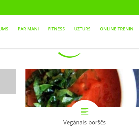
UMS
PAR MANI
FITNESS
UZTURS
ONLINE TRENIŅI
Vegānais borščs