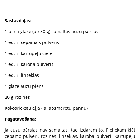
.
Sastāvdaļas:
1 pilna glāze (ap 80 g) samaltas auzu pārslas
1 ēd. k. cepamais pulveris
1 ēd. k. kartupeļu ciete
1 ēd. k. karoba pulveris
1 ēd. k. linsēklas
1 glāze auzu piens
20 g rozīnes
Kokosriekstu eļļa (lai apsmērētu pannu)
Pagatavošana:
Ja auzu pārslas nav samaltas, tad izdaram to. Pieliekam klāt
cepamo pulveri, rozīnes, linsēklas, karoba pulveri. Kartupeļu