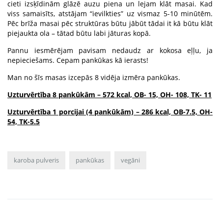
cieti izsķīdinām glāzē auzu piena un lejam klāt masai. Kad
viss samaisīts, atstājam “ievilkties” uz vismaz 5-10 minūtēm.
Pēc brīža masai pēc struktūras būtu jābūt tādai it kā būtu klāt
piejaukta ola – tātad būtu labi jāturas kopā.
Pannu iesmērējam pavisam nedaudz ar kokosa eļļu, ja
nepieciešams. Cepam pankūkas kā ierasts!
Man no šīs masas izcepās 8 vidēja izmēra pankūkas.
Uzturvērtība 8 pankūkām – 572 kcal, OB- 15, OH- 108, TK- 11
Uzturvērtība 1 porcijai (4 pankūkām) – 286 kcal, OB-7.5, OH-
54, TK-5.5
karoba pulveris
pankūkas
vegāni