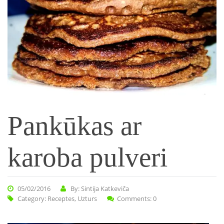
Pankūkas ar
karoba pulveri
05/02/2016
By: Sintija Katkeviča
Category:
Receptes
,
Uzturs
Comments: 0