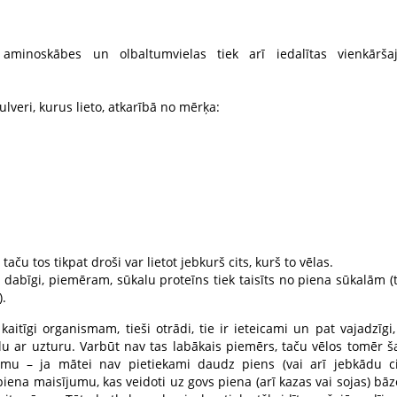
inoskābes un olbaltumvielas tiek arī iedalītas vienkārša
veri, kurus lieto, atkarībā no mērķa:
ču tos tikpat droši var lietot jebkurš cits, kurš to vēlas.
īti dabīgi, piemēram, sūkalu proteīns tiek taisīts no piena sūkalām (
).
kaitīgi organismam, tieši otrādi, tie ir ieteicami un pat vajadzīgi,
 ar uzturu. Varbūt nav tas labākais piemērs, taču vēlos tomēr š
mu – ja mātei nav pietiekami daudz piens (vai arī jebkādu c
piena maisījumu, kas veidoti uz govs piena (arī kazas vai sojas) bāz