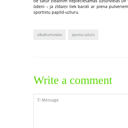
tie satur zīdainim nepieciešamās uzturvielas un v
ūdeni – ja zīdaiņi tiek baroti ar piena pulveriem
sportistu papild-uzturu.
olbaltumvielas
sporta uzturs
Write a comment