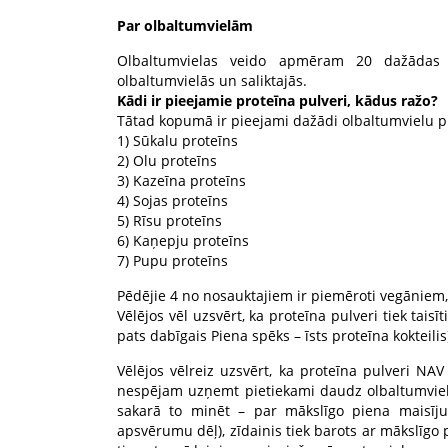
Par olbaltumvielām
Olbaltumvielas veido apmēram 20 dažādas am
olbaltumvielās un saliktajās.
Kādi ir pieejamie proteīna pulveri, kādus ražo?
Tātad kopumā ir pieejami dažādi olbaltumvielu pul
1) Sūkalu proteīns
2) Olu proteīns
3) Kazeīna proteīns
4) Sojas proteīns
5) Rīsu proteīns
6) Kaņepju proteīns
7) Pupu proteīns
Pēdējie 4 no nosauktajiem ir piemēroti vegāniem, ta
Vēlējos vēl uzsvērt, ka proteīna pulveri tiek tais
pats dabīgais Piena spēks – īsts proteīna kokteilis
Vēlējos vēlreiz uzsvērt, ka proteīna pulveri NAV 
nespējam uzņemt pietiekami daudz olbaltumvielu
sakarā to minēt – par mākslīgo piena maisīju
apsvērumu dēļ), zīdainis tiek barots ar mākslīgo 