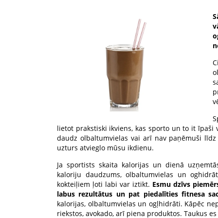
S
v
o
n
C
o
s
p
v
S
lietot prakstiski ikviens, kas sporto un to it īpa
daudz olbaltumvielas vai arī nav paņēmuši līdz 
uzturs atvieglo mūsu ikdienu.
Ja sportists skaita kalorijas un dienā uzņemt
kaloriju daudzums, olbaltumvielas un oghidrāt
kokteiļiem ļoti labi var iztikt.
Esmu dzīvs piemērs 
labus rezultātus un pat piedalīties fitnesa sa
kalorijas, olbaltumvielas un ogļhidrāti. Kāpēc ne
riekstos, avokado, arī piena produktos. Taukus es p