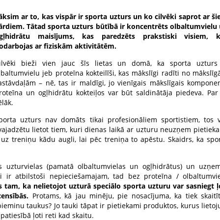
āksim ar to, kas vispār ir sporta uzturs un ko cilvēki saprot ar š
ārdiem. Tātad sporta uzturs būtībā ir koncentrēts olbaltumvielu
gļhidrātu maisījums, kas paredzēts prakstiski visiem, k
odarbojas ar fiziskām aktivitātēm.
ilvēki bieži vien jauc šīs lietas un domā, ka sporta uzturs
lbaltumvielu jeb proteīna kokteilīši, kas mākslīgi radīti no mākslī
astāvdaļām – nē, tas ir maldīgi, jo vienīgais mākslīgais kompone
roteīna un ogļhidrātu kokteiļos var būt saldinātāja piedeva. Par
ēlāk.
porta uzturs nav domāts tikai profesionāliem sportistiem, tos 
ši vajadzētu lietot tiem, kuri dienas laikā ar uzturu neuzņem pietiek
uz treniņu kādu augli, lai pēc treniņa to apēstu. Skaidrs, ka spo
ās uzturvielas (pamatā olbaltumvielas un ogļhidrātus) un uzņe
i ir atbilstoši nepieciešamajam, tad bez proteīna / olbaltumvi
tam, ka nelietojot uzturā speciālo sporta uzturu var sasniegt ļ
censībās.
Protams, kā jau minēju, pie nosacījuma, ka tiek skaitī
pieminu taukus? Jo tauki tāpat ir pietiekami produktos, kurus lietoj
atiesībā ļoti reti kad skaitu.