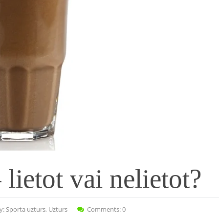
lietot vai nelietot?
y:
Sporta uzturs
,
Uzturs
Comments: 0