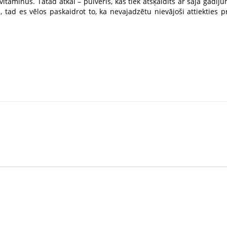
itamīnus. Tātad atkal – pulveris, kas tiek atšķaidīts ar šajā gadīj
, tad es vēlos paskaidrot to, ka nevajadzētu nievājoši attiekties p