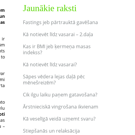
Jaunākie raksti
iem
 un
Fastings jeb pārtrauktā gavēšana
as
Kā notievēt līdz vasarai – 2.daļa
 ir
gām
Kas ir BMI jeb ķermeņa masas
nts
indekss?
 to
Kā notievēt līdz vasarai?
var
Sāpes vēdera lejas daļā pēc
ami
mēnešreizēm?
rta
Cik ilgu laiku paņem gatavošana?
mto
Ārstnieciskā vingrošana ikvienam
elu
oti
Kā veselīgā veidā uzņemt svaru?
tas
u –
Stiepšanās un relaksācija