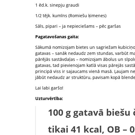
1 ēd.k. sinepju graudi
1/2 tējk. kumīns (Romiešu ķimenes)
Sāls, pipari – ja nepieciešams – pēc garšas
Pagatavošanas gaita:
Sākumā nomizojam bietes un sagriežam kubiciņos –
gatavas – sanāk nedaudz zem stundas, varbūt ma
pārējās sastāvdaļas – nomizojam ābolus un sīpolu
gatavas, tad pievienojam katlā visas pārejās sastā
principā viss ir sajaucams vienā masā. Ļaujam n
jābūt nedaudz ar struktūru, pavisam kopā blende
Lai labi garšo!
Uzturvērtība:
100 g gatavā biešu 
tikai 41 kcal, OB – 