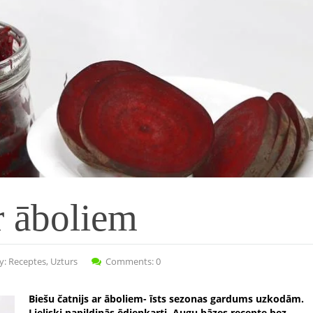
r āboliem
y:
Receptes
,
Uzturs
Comments: 0
Biešu čatnijs ar āboliem- īsts sezonas gardums uzkodām.
Lieliski papildinās ēdienkarti. Augu bāzes recepte bez