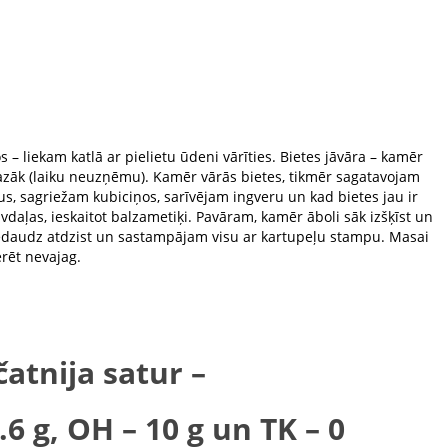
 liekam katlā ar pielietu ūdeni vārīties. Bietes jāvāra – kamēr
zāk (laiku neuzņēmu). Kamēr vārās bietes, tikmēr sagatavojam
s, sagriežam kubiciņos, sarīvējam ingveru un kad bietes jau ir
vdaļas, ieskaitot balzametiķi. Pavāram, kamēr āboli sāk izšķīst un
edaudz atdzist un sastampājam visu ar kartupeļu stampu. Masai
rēt nevajag.
čatnija satur –
0.6 g, OH – 10 g un TK – 0