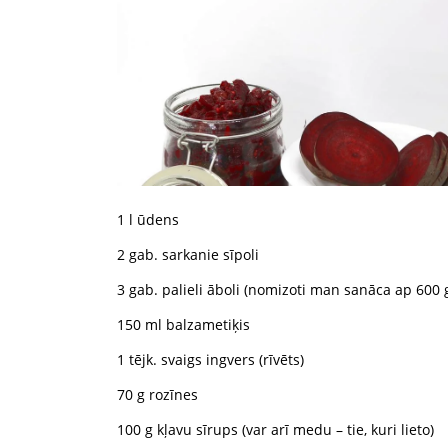
1 l ūdens
2 gab. sarkanie sīpoli
3 gab. palieli āboli (nomizoti man sanāca ap 600 
150 ml balzametiķis
1 tējk. svaigs ingvers (rīvēts)
70 g rozīnes
100 g kļavu sīrups (var arī medu – tie, kuri lieto)