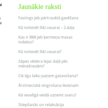
Jaunākie raksti
i
Fastings jeb pārtrauktā gavēšana
n
na
Kā notievēt līdz vasarai – 2.daļa
Kas ir BMI jeb ķermeņa masas
indekss?
Kā notievēt līdz vasarai?
Sāpes vēdera lejas daļā pēc
mēnešreizēm?
Cik ilgu laiku paņem gatavošana?
Ārstnieciskā vingrošana ikvienam
Kā veselīgā veidā uzņemt svaru?
Stiepšanās un relaksācija