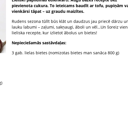
pievienota cukura. To ieteicams baudīt ar tofu, pupiņām va
vienkārsi tāpat – uz graudu maizītes.
Rudens sezona tūlīt būs klāt un daudzus jau priecē dārzu u
lauku labumi – zaļumi, sakņaugi, āboli un vēl…Un šoreiz vie
lieliska recepte, kur izlietot ābolus un bietes!
Nepieciešamās sastāvdaļas:
3 gab. lielas bietes (nomizotas bietes man sanāca 800 g)
g)