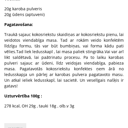
20g karoba pulveris
20g ūdens (aptuveni)
Pagatavošana:
Traukā sajauc kokosriekstu skaidiņas ar kokosriekstu pienu, lai
veidotos viendabīga masa. Tad ar rokām veido konfektēm
līdzīgu formu, tās var būt bumbiņas, vai forma kādu pati
vēlies.Tad liek ledusskapī , lai masa paliek stingrāka.Vai var arī
likt saldētavā, lai paātrinatu procesu. Pa to laiku karobas
pulveri sajauc ar ūdeni, līdz veidojas viendabīga, pabieza
masa. Pagatavotās kokosriekstu konfektes ņem ārā no
ledusskapja un pārlej ar karobas pulvera pagatavoto masu.
Un atkal ieliek ledusskapī, lai sacietē. Un veselīgais našķis ir
gatavs!
Uzturvērtība 100g :
278 kcal, OH 29g , tauki 18g , olb.v 3g