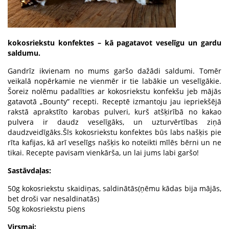
kokosriekstu konfektes – kā pagatavot veselīgu un gardu
saldumu.
Gandrīz ikvienam no mums garšo dažādi saldumi. Tomēr
veikalā nopērkamie ne vienmēr ir tie labākie un veselīgākie.
Šoreiz nolēmu padalīties ar kokosriekstu konfekšu jeb mājās
gatavotā „Bounty” recepti. Receptē izmantoju jau iepriekšējā
rakstā aprakstīto karobas pulveri, kurš atšķirībā no kakao
pulvera ir daudz veselīgāks, un uzturvērtības ziņā
daudzveidīgāks.Šīs kokosriekstu konfektes būs labs našķis pie
rīta kafijas, kā arī veselīgs našķis ko noteikti mīlēs bērni un ne
tikai. Recepte pavisam vienkārša, un lai jums labi garšo!
Sastāvdaļas:
50g kokosriekstu skaidiņas, saldinātās(ņēmu kādas bija mājās,
bet droši var nesaldinatās)
50g kokosriekstu piens
Virsmai: